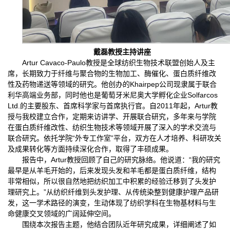
戴磊教授主持讲座
Artur Cavaco-Paulo教授是全球纺织生物技术联盟创始人及主
席，长期致力于纤维与聚合物的生物加工、酶催化、蛋白质纤维改
性及药物递送等领域的研究。他创办的Khairpep公司现隶属于联合
利华高端业务部，同时他也是葡萄牙米尼奥大学孵化企业Solfarcos
Ltd.的主要股东、首席科学家与首席执行官。自2011年起，Artur教
授与我校建立合作，定期来访讲学、开展联合研究，多年来与学院
在蛋白质纤维改性、纺织生物技术等领域开展了深入的学术交流与
联合研究。依托学院“外专工作室”平台，双方在人才培养、科研攻关
及成果转化等方面持续深化合作，取得了丰硕成果。
报告中，Artur教授回顾了自己的研究脉络。他说道：“我的研究
最早是从羊毛开始的，后来发现头发和羊毛都是蛋白质纤维，结构
非常相似，所以很自然地把纺织加工中积累的经验迁移到了头发护
理研究上。”从纺织纤维到头发护理、从传统染整到健康护理产品研
发，这一学术路径的演变，生动体现了纺织学科在生物基材料与生
命健康交叉领域的广阔延伸空间。
围绕本次报告主题，他结合团队近年研究成果，详细阐述了如