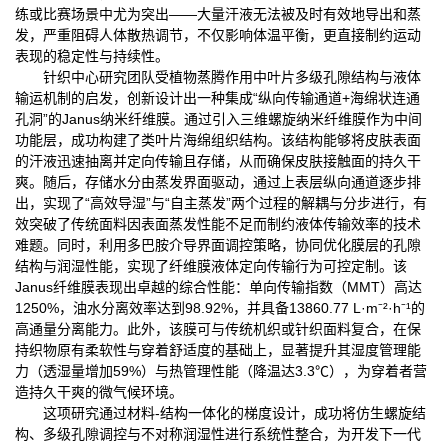
练或比赛场景中尤为突出——大量汗液无法被及时有效地导出和蒸
发，严重阻碍人体散热调节，不仅影响体温平衡，更直接制约运动
表现的稳定性与持续性。
针织中心研究团队受植物蒸腾作用中叶片多级孔隙结构与液体
输运机制的启发，创新设计出一种集成“纵向传输通道+海绵状连通
孔洞”的Janus纳米纤维膜。通过引入三维螺旋纳米纤维膜作为中间
功能层，成功构建了类叶片海绵组织结构。该结构能够将皮肤表面
的汗液迅速抽离并定向传输且存储，从而确保皮肤接触面的持久干
爽。随后，存储水分由蒸发界面驱动，通过上表层纵向通道逐步排
出，实现了“高效导湿”与“自主蒸发”两个过程的解耦与分步进行，有
效突破了传统面料因表面蒸发性能不足而制约液体传输效率的技术
难题。同时，利用多巴胺介导界面调控策略，协同优化膜层的孔隙
结构与润湿性能，实现了纤维膜液体定向传输行为可控定制。该
Janus纤维膜表现出卓越的综合性能：单向传输指数（MMT）高达
1250%，油水分离效率达到98.92%，并具备13860.77 L·m⁻²·h⁻¹的
高通量分离能力。此外，该膜可与传统机织或针织面料复合，在保
持织物原有柔软性与穿着舒适度的基础上，显著提升其湿度管理能
力（透湿量增加59%）与热管理性能（降温达3.3℃），为穿着者营
造持久干爽的微气候环境。
这项研究通过材料-结构一体化的梯度设计，成功将仿生螺旋结
构、多级孔隙调控与不对称润湿性进行系统性整合，为开发下一代