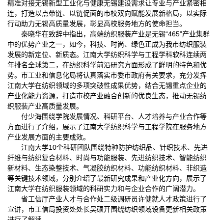
精准对接无锡新型工业化与健康无锡建设需求让专业与产业紧密相
连，打造以点带链、以链促面的市校双向赋能发展新格局，以实际
行动助力无锡高质量发展，彰显高校服务地方的使命担当。
秦晓华在致辞中指出，高端纺织服装产业是无锡“465”产业集群
中的优势产业之一，如今，科技、时尚、绿色正成为我市纺织服装
发展的新定位、新质态。江南大学纺织科学与工程学科软科连续两
年排名全球第二，在纺织科学前沿研究方面形成了鲜明的特色和优
势。市工业和信息化局将认真落实市委市政府有关要求，充分发挥
江南大学在纺织领域的多项突破性成果优势，结合无锡重点企业的
产业化能力资源，打造市校产业融合创新的优良生态，推动无锡纺
织服装产业高质量发展。
付少海围绕学院发展情况、科研平台、人才培养与产业合作等
方面进行了介绍，展示了江南大学纺织科学与工程学院在服务地方
产业发展方面的主要成效。
江南大学10个科研团队围绕特种防护纺织品、针织技术、先进
纤维与纺织复合材料、时尚与功能服装、先进纺织技术、智能纺织
新材料、生态染整技术、气凝胶纺织材料、功能纺织材料、非织造
等关键技术领域，分别介绍了最新研究成果和产业化方向，展示了
江南大学在纺织服装领域的科研实力和与企业合作的广阔潜力。
省工信厅产业人才与合作处二级调研员许健就人才政策进行了
宣讲，市工信局投资处处长吴硕开围绕纺织领域设备更新相关政策
进行了解读。