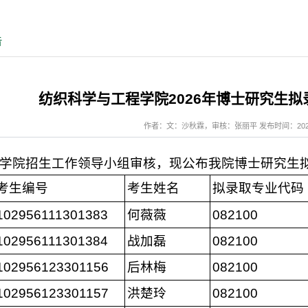
告
纺织科学与工程学院2026年博士研究生
作者：文：沙秋霖，审核：张丽平 发布时间：2026-06
学院招生工作领导小组审核，现公布我院博士研究生
考生编号
考生姓名
拟录取专业代码
102956111301383
何薇薇
082100
102956111301384
战加磊
082100
102956123301156
后林梅
082100
102956123301157
洪楚玲
082100