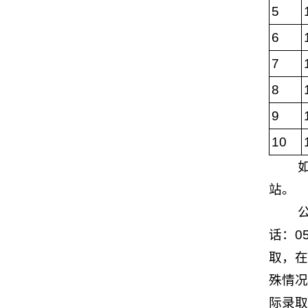
5
6
7
8
9
10
如
站。
公
话：05
取，在
殊情况
际录取