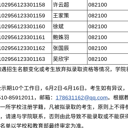
102956123301158
许云超
082100
102956123301159
王家策
082100
102956123301160
徐斌
082100
102956123301161
鲍姝羽
082100
102956123301162
张国辰
082100
102956123301163
吴欣宇
082100
遇招生名额变化或考生放弃拟录取资格等情况，学院
示期10个工作日，6月2日-6月16日。考生如有异
10-85912011，邮箱：
178631162@qq.com
。根据
一所学校注册学籍，凡被拟录取的考生，原则上不得
，请速与学院联系，否则由此导致不能录取或不能获
名单以学校和教育部最终审定为准。