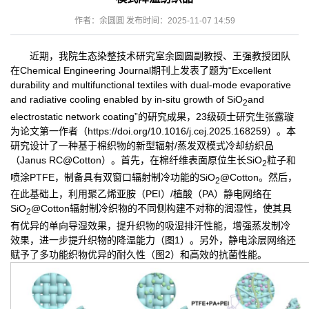
作者：余圆圆 发布时间：2025-11-07 14:59
近期，我院生态染整技术研究室余圆圆副教授、王强教授团队
在Chemical Engineering Journal期刊上发表了题为“Excellent
durability and multifunctional textiles with dual-mode evaporative
and radiative cooling enabled by in-situ growth of SiO
and
2
electrostatic network coating”的研究成果，23级硕士研究生张露璇
为论文第一作者（https://doi.org/10.1016/j.cej.2025.168259）。本
研究设计了一种基于棉织物的新型辐射/蒸发双模式冷却纺织品
（Janus RC@Cotton）。首先，在棉纤维表面原位生长SiO
粒子和
2
喷涂PTFE，制备具有双窗口辐射制冷功能的SiO
@Cotton。然后，
2
在此基础上，利用聚乙烯亚胺（PEI）/植酸（PA）静电网络在
SiO
@Cotton辐射制冷织物的不同侧构建不对称的润湿性，使其具
2
有优异的单向导湿效果，提升织物的吸湿排汗性能，增强蒸发制冷
效果，进一步提升织物的降温能力（图1）。另外，静电涂层网络还
赋予了多功能织物优异的耐久性（图2）和高效的抗菌性能。