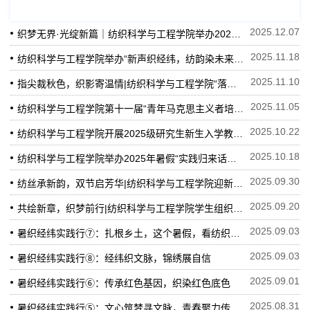
2025.12.07
织梦无界·光绽新篇｜纺织科学与工程学院举办2025年“经纬无界”迎新晚会
2025.11.18
纺织科学与工程学院举办“新声织经纬，纺韵染未来”创意扎染设计大赛
2025.11.10
指尖裁秋色，织影寄温情|纺织科学与工程学院“落叶剪影×植物拓印”活动圆满结束
2025.11.05
纺织科学与工程学院第十一届“青年马克思主义者培养工程”训练营暨2025级团支部骨干工作培养训练营结营仪式
2025.10.22
纺织科学与工程学院开展2025级研究生新生入学教育活动
2025.10.18
纺织科学与工程学院举办2025年暑假“实践归来话成长”信仰公开课
2025.09.30
纺丝承新韵，双节启芳华|纺织科学与工程学院迎新文化节圆满落幕！
2025.09.20
共绘新章，织梦前行|纺织科学与工程学院学生组织召开招新宣讲会及全体中层例会
2025.09.03
暑织经纬实践行⑦：扎根乡土，这个暑假，看纺织学子聚力民心，以青春之姿赋能基层！
2025.09.03
暑织经纬实践行⑧：经纬织文脉，锦绣展自信
2025.09.01
暑织经纬实践行⑥：传承红色基因，织染红色底色
2025.08.31
暑织经纬实践行⑤：文心筑梦寻文脉，青春聚力传薪火