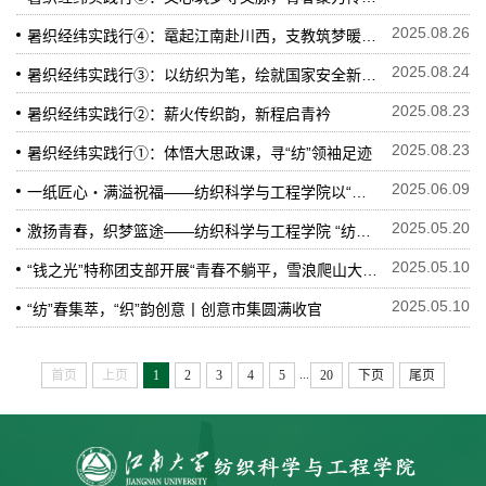
2025.08.26
暑织经纬实践行④：鼋起江南赴川西，支教筑梦暖童心
2025.08.24
暑织经纬实践行③：以纺织为笔，绘就国家安全新画卷
2025.08.23
暑织经纬实践行②：薪火传织韵，新程启青衿
2025.08.23
暑织经纬实践行①：体悟大思政课，寻“纺”领袖足迹
2025.06.09
一纸匠心・满溢祝福——纺织科学与工程学院以“匠心造爱”传递毕业祝福
2025.05.20
激扬青春，织梦篮途——纺织科学与工程学院 “纺织新章，篮下启航”主题篮球赛激情开赛
2025.05.10
“钱之光”特称团支部开展“青春不躺平，雪浪爬山大作战”主题团日活动
2025.05.10
“纺”春集萃，“织”韵创意丨创意市集圆满收官
...
首页
上页
1
2
3
4
5
20
下页
尾页