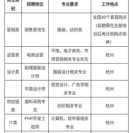
岗位
类
招聘岗位
专业要求
工作地点
别
全国
40个直营网点
（
前期需在总部培
营销类
销售管培生
服装、纺织类
训后再分到网点培
养
）
不限，电子商务、市
运营类
电商运营
杭州
场营销相关专业优先
助理服装设
设计类
服装设计相关专业
杭州
计师
视觉设计、广告学相
平面设计师
杭州
关专业
供应链
面料采购专
纺织相关专业
杭州
类
员
PHP开发工
计算机、软件等相关
IT类
杭州
程师
专业