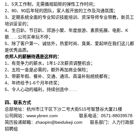
1、5天工作制，
无需循规蹈矩的弹性工作时间；
2、80、90后年轻的团队
，
家人般开放的工作及沟通氛围
；
3、定期系统全面的专业知识技能培训、资深导师专业带教，新员工
培训妥妥的；
4、生日趴、节日趴、郊游小聚、年度旅游、素质拓展、电影、K
歌……公司买单玩不停；
5、除了客户第一、诚信外，热爱时尚、臭美、爱起哄在我们这儿都
是优秀品质。
衣邦人
的薪酬待遇是这样的：
1、有竞争力的薪水
1年1-2次薪资调整机会
，
；
2、五险一金是必需的，额外再加商业保险；
3、带薪年假、餐补、交通、通讯
、
高温
补贴统统都有；
4、年终给予1-6个月年终奖
；
5、令人心动的福利，持续创造中……
四、联系方式
515号智慧谷大厦21楼
总部
地址：杭州市江干区下沙二号大街
www.ybren.com
0571-
88039578
公司网站：
联系电话：
zhaopin@beidukeji.com
简历投递邮箱：
联系部门：人力
行政部
招聘组