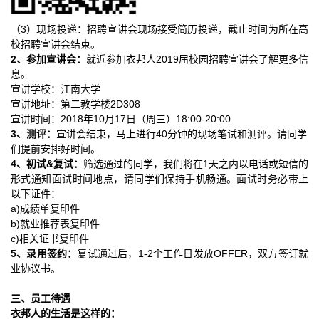
3
（
）现场投递：招聘宣讲会现场接受简历投递，截止时间为所在高
校招聘宣讲会结束。
2
201
9
、参加宣讲会：
就近参加
衣邦人
届校园招聘宣讲会了解更多信
息。
宣讲学校：江南大学
2D308
宣讲地址：第二教学楼
2018年10月17日（周三）18:00-20:00
宣讲时间：
3、
40分钟的现场笔试和测评。请同学
测评：
宣讲会结束，马上进行
们提前安排好时间。
4、初试&复试：
1天之内以电话或短信的
筛选通过的同学，我们将在
形式通知面试时间地点，
请同学们保持手机畅通。面试时务必带上
以下证件：
a)
成绩单复印件
b)
就业推荐表复印件
c)相关证书复印件
5、
1-2个工作日
OFFER，双方签订就
录用签约
：
复试
通过后，
发放
业协议书。
三、员工待遇
衣邦人
的生活是这样的：