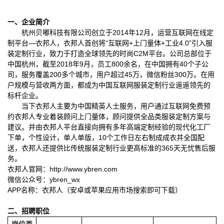
企业简介
一、
2014年12月，运营互联网在线定
杭州贝嘟科技有限公司创立于
制平台—衣邦人，衣邦人首创将“互联网+上门量体+工业4.0”引入服
装定制行业，致力于打造全球领先的时尚C2M平台。公司总部位于
中国杭州，截至2018年9
800余名，在中国拥有40
月，员工
个子公
200多个城市，用户超过
45
300
司，服务覆盖
万，微信粉丝
万。在用
户规模与营收两方面，都成为中国互联网服装定制行业遥遥领先的
标杆企业。
当下衣邦人主要为中国精英人士服务，用户通过互联网免费预
约衣邦人专业着装顾问上门量体，顾问提供全品类服装定制方案与
建议。并由衣邦人平台直接向拥有多年高端定制经验的现代化工厂
10个工作日左右制成成衣并全国配
下单，个性设计，单人单版，
送，衣邦人还提供比传统服装定制行业更高标准的365天无忧售后服
务。
http://www.ybren.com
衣邦人官网：
ybren_wx
微信公众号：
APP名称：衣邦人（安卓或苹果应用市场搜索即可下载）
二、
招聘职位